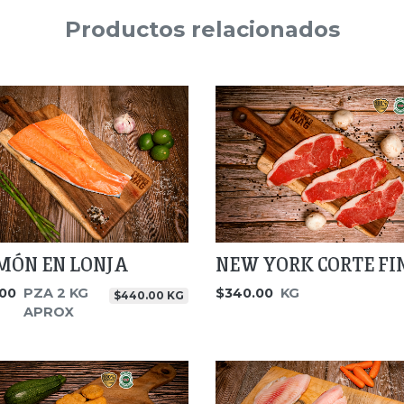
Productos relacionados
MÓN EN LONJA
NEW YORK CORTE FI
00
PZA 2 KG
$340.00
KG
$440.00 KG
APROX