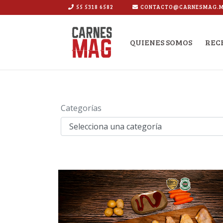
55 5318 6582
CONTACTO@CARNESMAG.
LOGO
QUIENES SOMOS
REC
Categorías