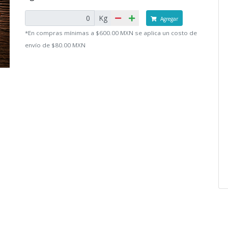
Kg
Agregar
*En compras mínimas a $600.00 MXN se aplica un costo de
envío de $80.00 MXN