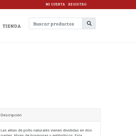
MI CUENTA
REGISTRO
TIENDA
Descripción
Las alitas de pollo naturales vienen divididas en dos
partes: libres de hormonas y antibióticos. Esta