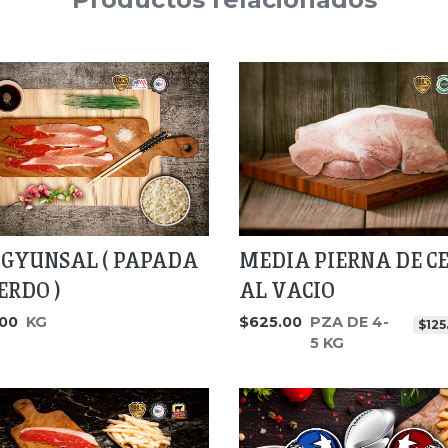
GYUNSAL ( PAPADA
MEDIA PIERNA DE C
ERDO )
AL VACIO
00
KG
$625.00
PZA DE 4-
$125
5 KG