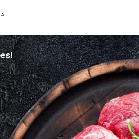
LA
es!