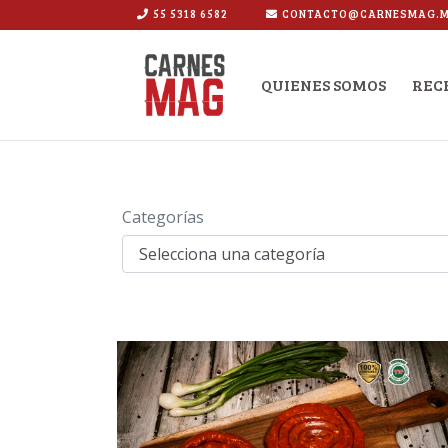
55 5318 6582
CONTACTO@CARNESMAG.
LOGO
QUIENES SOMOS
REC
Categorías