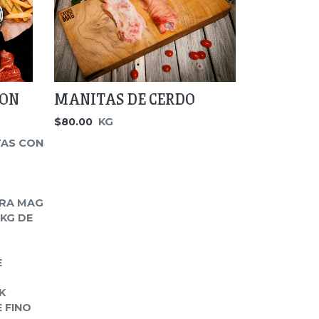
CON
MANITAS DE CERDO
$80.00
KG
AS CON
ERA MAG
 KG DE
E
K
 FINO